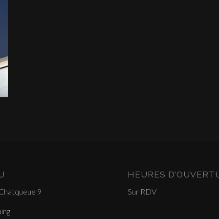
U
HEURES D’OUVERT
 Chatqueue 9
Sur RDV
ing